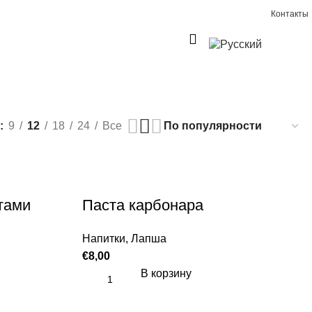
Контакты
0
€
0,00
9
12
18
24
Все
тами
Паста карбонара
Напитки
,
Лапша
€
8,00
В корзину