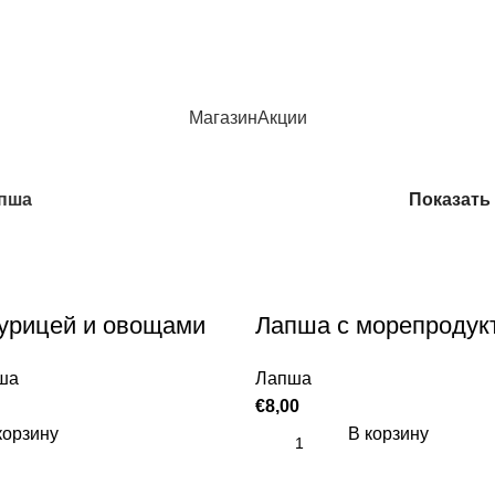
Магазин
Акции
пша
Показать
урицей и овощами
Лапша с морепродук
ша
Лапша
€
8,00
корзину
В корзину