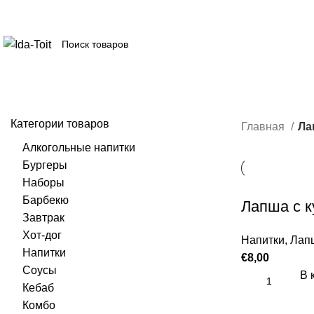
Категории товаров
Главная
Ла
Алкогольные напитки
Бургеры
Наборы
Барбекю
Лапша с к
Завтрак
Хот-дог
Напитки
,
Лап
Напитки
€
8,00
Соусы
В 
Кебаб
Комбо