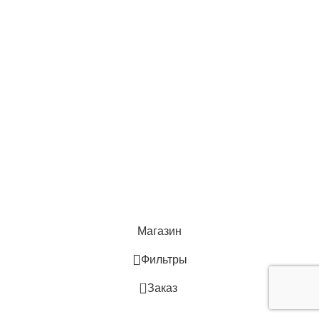
ProGlance OÜ
KMKR: EE102275160
Reg. nr. 14208224
Телефон: +37255575050
Э-почта: infoproglance@gmail.com
Адрес: Rakvere 16 Jõhvi, 41532 Ida-Viru maakond
ProGlance OÜ
2024
Магазин
Фильтры
0
Заказ