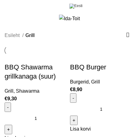
Menüü
€
0,00
Esileht
Grill
BBQ Shawarma
BBQ Burger
grillkanaga (suur)
Burgerid
,
Grill
€
8,90
Grill
,
Shawarma
€
9,30
BBQ Burger kogus
BBQ Shawarma grillkanaga (suur) kogus
Lisa korvi