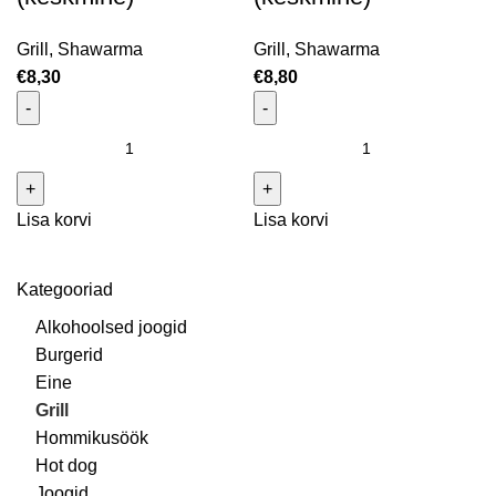
Grill
,
Shawarma
Grill
,
Shawarma
€
8,30
€
8,80
BBQ Shawarma grillkanaga (keskmine) kogus
BBQ Shawarma veiselihaga
(keskmine) kogus
Lisa korvi
Lisa korvi
Kategooriad
Alkohoolsed joogid
Burgerid
Eine
Grill
Hommikusöök
Hot dog
Joogid