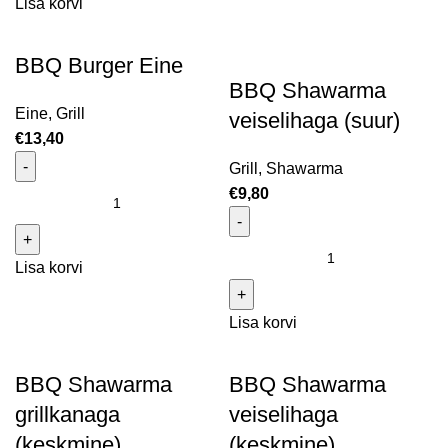
Lisa korvi
BBQ Burger Eine
BBQ Shawarma
Eine
,
Grill
veiselihaga (suur)
€
13,40
Grill
,
Shawarma
€
9,80
BBQ Burger Eine kogus
BBQ Shawarma veiselihaga
Lisa korvi
(suur) kogus
Lisa korvi
BBQ Shawarma
BBQ Shawarma
grillkanaga
veiselihaga
(keskmine)
(keskmine)