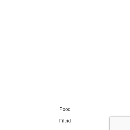
ProGlance OÜ
KMKR EE102275160
Reg. nr. 14208224
Telefon: +37255575050
E-post: infoproglance@gmail.com
Aadress: Rakvere 16 Jõhvi, 41532 Ida-Viru maakond
ProGlance OÜ
2024
Pood
Filtrid