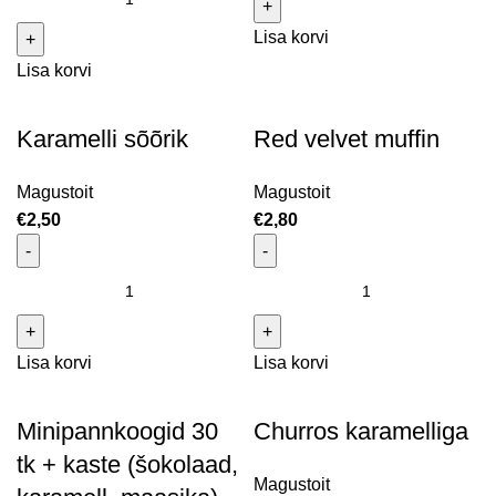
maasika) kogus
maasikas) kogus
Lisa korvi
Lisa korvi
Karamelli sõõrik
Red velvet muffin
Magustoit
Magustoit
€
2,50
€
2,80
Karamelli sõõrik kogus
Red velvet muffin kogus
Lisa korvi
Lisa korvi
Minipannkoogid 30
Churros karamelliga
tk + kaste (šokolaad,
Magustoit