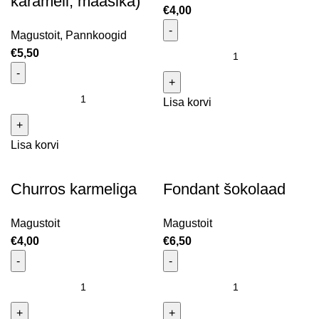
karamell, maasika)
€
4,00
Magustoit
,
Pannkoogid
Churros karamelliga kogus
€
5,50
Minipannkoogid 30 tk + kaste (šokolaad, karamell,
Lisa korvi
maasika) kogus
Lisa korvi
Churros karmeliga
Fondant šokolaad
Magustoit
Magustoit
€
4,00
€
6,50
Churros karmeliga kogus
Fondant šokolaad kogus