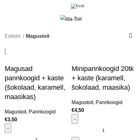
Menüü
€
0,00
Esileht
Magustoit
Magusad
Minipannkoogid 20tk
pannkoogid + kaste
+ kaste (karamell,
(šokolaad, karamell,
šokolaad, maasika)
maasikas)
Magustoit
,
Pannkoogid
€
4,50
Magustoit
,
Pannkoogid
€
3,50
Minipannkoogid 20tk + kaste
(karamell, šokolaad,
Magusad pannkoogid + kaste (šokolaad, karamell,