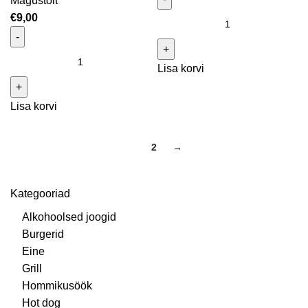
Magustoit
€
9,00
Profitroolid 1 karp kogus
Profitroolid karamelliga 1 karp kogus
Lisa korvi
Lisa korvi
1
2
→
Kategooriad
Alkohoolsed joogid
Burgerid
Eine
Grill
Hommikusöök
Hot dog