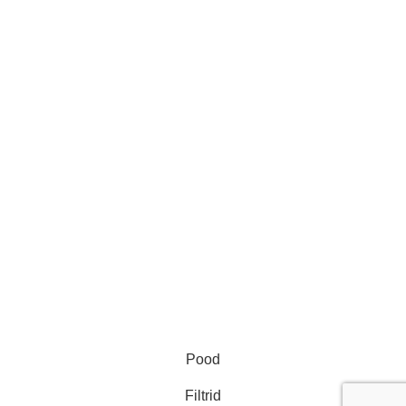
ProGlance OÜ
KMKR EE102275160
Reg. nr. 14208224
Telefon: +37255575050
E-post: infoproglance@gmail.com
Aadress: Rakvere 16 Jõhvi, 41532 Ida-Viru maakond
ProGlance OÜ
2024
Pood
Filtrid