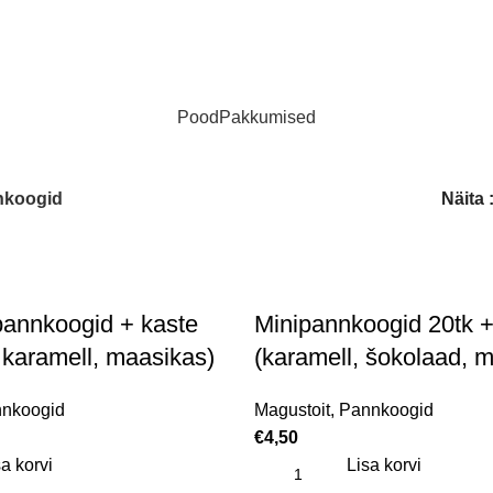
Pood
Pakkumised
nkoogid
Näita
annkoogid + kaste
Minipannkoogid 20tk +
 karamell, maasikas)
(karamell, šokolaad, 
nkoogid
Magustoit
,
Pannkoogid
€
4,50
a korvi
Lisa korvi