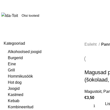
Kategooriad
Esileht
Pan
Alkohoolsed joogid
Burgerid
Eine
Grill
Magusad p
Hommikusöök
(šokolaad,
Hot dog
Joogid
Magustoit
,
Pan
Kastmed
€
3,50
Kebab
Lis
Kombineeritud