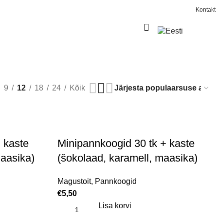
Kontakt
0
€
0,00
9
12
18
24
Kõik
 kaste
Minipannkoogid 30 tk + kaste
maasika)
(šokolaad, karamell, maasika)
Magustoit
,
Pannkoogid
€
5,50
Lisa korvi