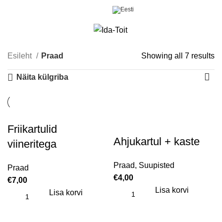
0
Menüü
€
0,00
Esileht
Praad
Showing all 7 results
S
po
Näita külgriba
Friikartulid
Ahjukartul + kaste
viineritega
Praad
,
Suupisted
Praad
€
4,00
€
7,00
Lisa korvi
Lisa korvi