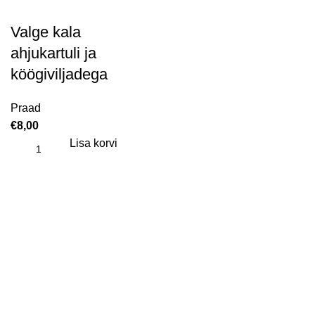
Valge kala
ahjukartuli ja
köögiviljadega
Praad
€
8,00
Lisa korvi
ProGlance OÜ
KMKR EE102275160
Reg. nr. 14208224
Telefon: +37255575050
E-post: infoproglance@gmail.com