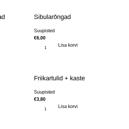
ad
Sibularõngad
Suupisted
€
6,00
Lisa korvi
e
Friikartulid + kaste
Suupisted
€
3,80
Lisa korvi