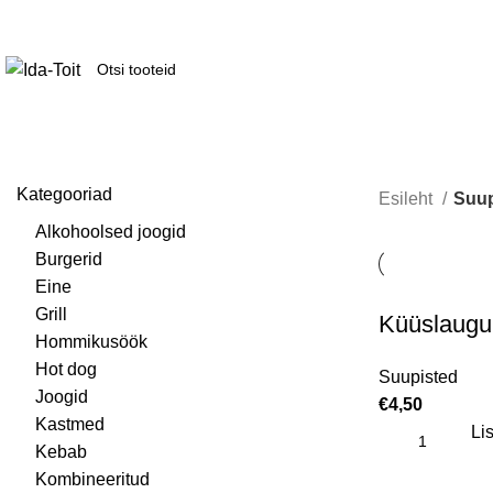
Kategooriad
Esileht
Suup
Alkohoolsed joogid
Burgerid
Eine
Grill
Küüslaugu
Hommikusöök
Hot dog
Suupisted
Joogid
€
4,50
Kastmed
Lis
Kebab
Kombineeritud