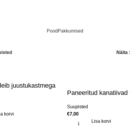
Pood
Pakkumised
isted
Näita
leib juustukastmega
Paneeritud kanatiivad 
Suupisted
a korvi
€
7,00
Lisa korvi