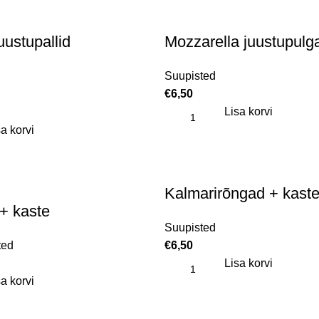
uustupallid
Mozzarella juustupulg
Suupisted
€
6,50
Lisa korvi
a korvi
Kalmarirõngad + kast
 + kaste
Suupisted
ted
€
6,50
Lisa korvi
a korvi