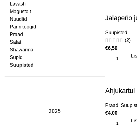
Lavash
Magustoit
Jalapeño j
Nuudlid
Pannkoogid
Suupisted
Praad
(2)
Salat
€
6,50
Shawarma
Lis
Supid
Suupisted
Ahjukartul
Praad
,
Suupis
2025
€
4,00
Lis