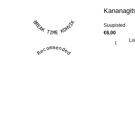
Kananagit
BREAK TIME KOHVIK
Suupisted
€
6,00
Lis
Recommended