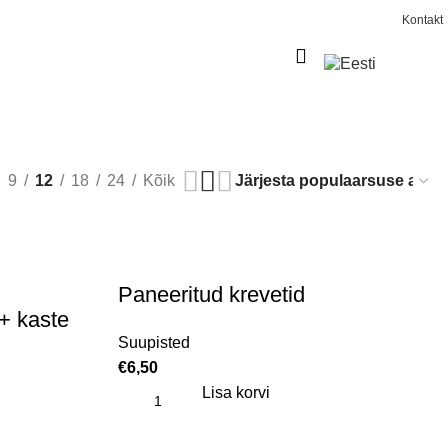
Kontakt
0
€
0,00
9
12
18
24
Kõik
Paneeritud krevetid
+ kaste
Suupisted
€
6,50
Lisa korvi