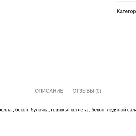
Категор
ОПИСАНИЕ
ОТЗЫВЫ (0)
елла , бекон, булочка, говяжья котлета , бекон, ледяной сал