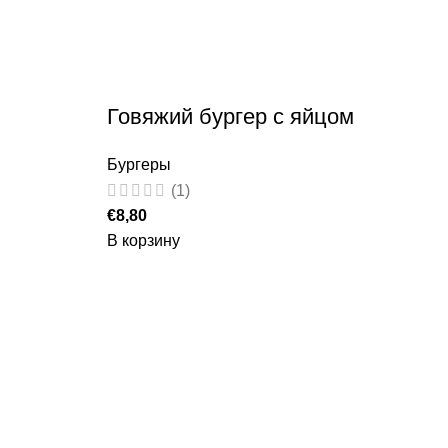
Говяжий бургер с яйцом
Бургеры
(1)
€
8,80
В корзину
Б
с
Бу
€
8
В 