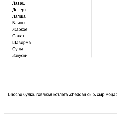
Лаваш
Десерт
Лапша
Блины
Жаркое
Салат
Шаверма
Супы
Закуски
Brioche булка, говяжья котлета ,cheddari сыр, сыр моцар