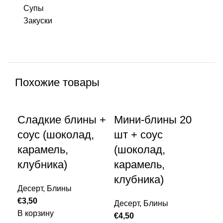
Супы
Закуски
Похожие товары
Сладкие блины +
Мини-блины 20
соус (шоколад,
шт + соус
карамель,
(шоколад,
клубника)
карамель,
Чу
клубника)
Десерт
,
Блины
к
€
3,50
Десерт
,
Блины
В корзину
Де
€
4,50