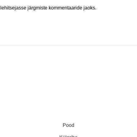
ilehitsejasse järgmiste kommentaaride jaoks.
ProGlance OÜ
KMKR EE102275160
Reg. nr. 14208224
Telefon: +37255575050
E-post: infoproglance@gmail.
Aadress: Rakvere 16 Jõhvi, 41
Pood