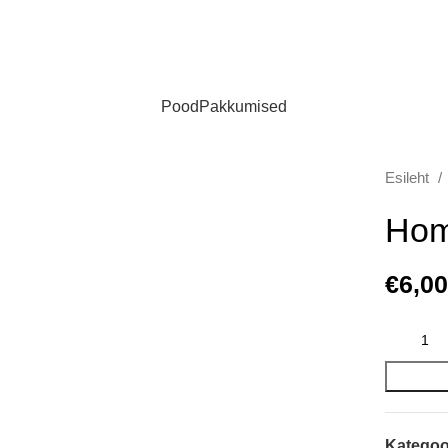
Pood
Pakkumised
Esileht
Hom
€
6,00
Kategoo