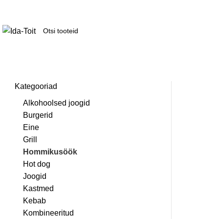
Kategooriad
Alkohoolsed joogid
Burgerid
Eine
Grill
Hommikusöök
Hot dog
Joogid
Kastmed
Kebab
Kombineeritud