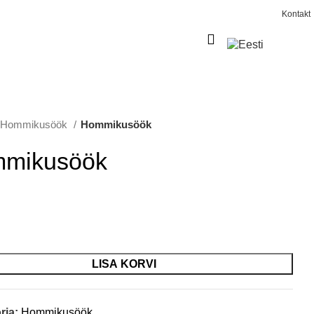
Kontakt
0
€
0,00
Hommikusöök
Hommikusöök
mikusöök
LISA KORVI
ria:
Hommikusöök