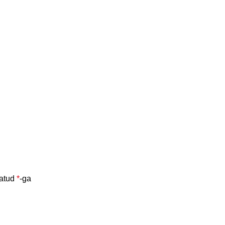
tatud
*
-ga