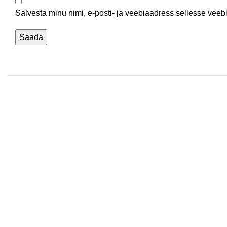
Salvesta minu nimi, e-posti- ja veebiaadress sellesse veeb
ProGlance OÜ
2024