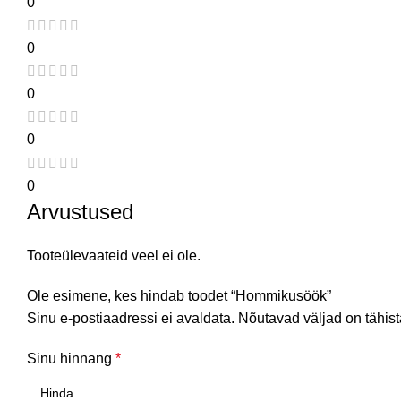
0
0
0
0
0
Arvustused
Tooteülevaateid veel ei ole.
Ole esimene, kes hindab toodet “Hommikusöök”
Sinu e-postiaadressi ei avaldata.
Nõutavad väljad on tähis
Sinu hinnang
*