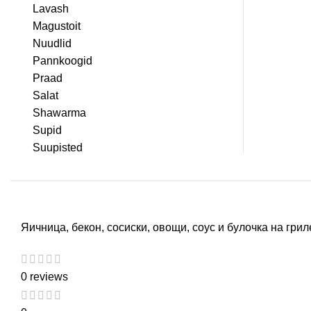
Lavash
Magustoit
Nuudlid
Pannkoogid
Praad
Salat
Shawarma
Supid
Suupisted
Яичница, бекон, сосиски, овощи, соус и булочка на грил
0 reviews