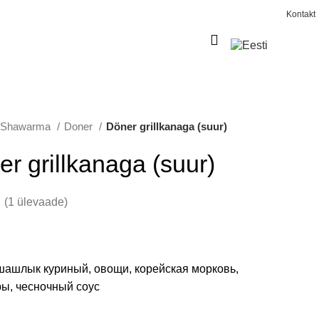
Kontakt
0
€
0,00
Shawarma
Doner
Döner grillkanaga (suur)
r grillkanaga (suur)
(
1
ülevaade)
шашлык куриный, овощи, корейская морковь,
ы, чесночный соус