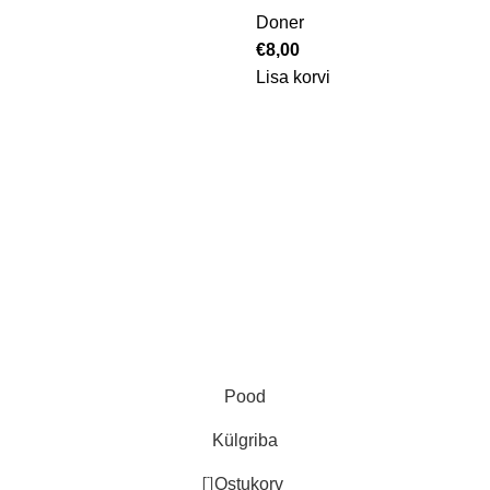
Doner
€
8,00
Lisa korvi
ProGlance OÜ
KMKR EE102275160
Reg. nr. 14208224
Telefon: +37255575050
E-post: infoproglance@gmail.
Aadress: Rakvere 16 Jõhvi, 41
Pood
Külgriba
0
Ostukorv