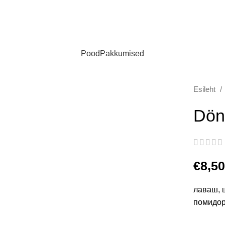
Pood
Pakkumised
Esileht
Döne
€
8,50
лаваш, 
помидор