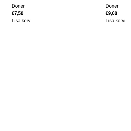
Doner
Doner
€
7,50
€
9,00
Lisa korvi
Lisa korvi
ProGlance OÜ
2024