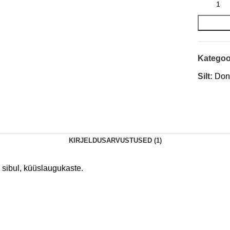
Kategoo
Silt:
Don
KIRJELDUS
ARVUSTUSED (1)
 sibul, küüslaugukaste.