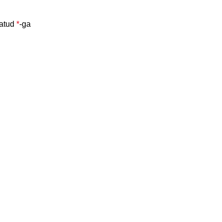
tatud
*
-ga