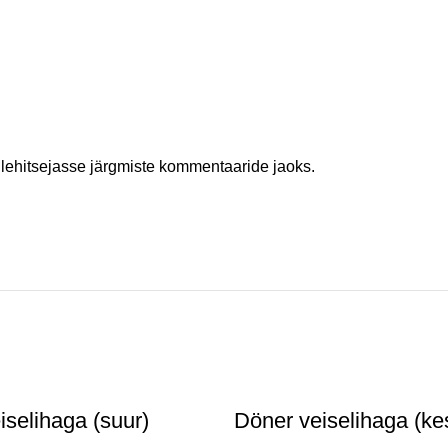
ilehitsejasse järgmiste kommentaaride jaoks.
iselihaga (suur)
Döner veiselihaga (k