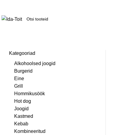
Kategooriad
Alkohoolsed joogid
Burgerid
Eine
Grill
Hommikusöök
Hot dog
Joogid
Kastmed
Kebab
Kombineeritud