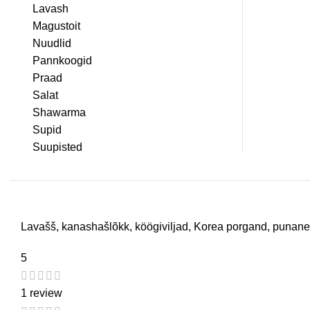
Lavash
Magustoit
Nuudlid
Pannkoogid
Praad
Salat
Shawarma
Supid
Suupisted
Lavašš, kanashašlõkk, köögiviljad, Korea porgand, punane
5
1 review