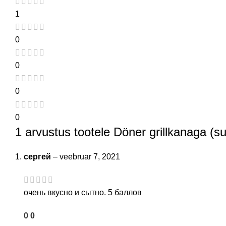
1
0
0
0
0
1 arvustus tootele
Döner grillkanaga (su
сергей
–
veebruar 7, 2021
очень вкусно и сытно. 5 баллов
0
0