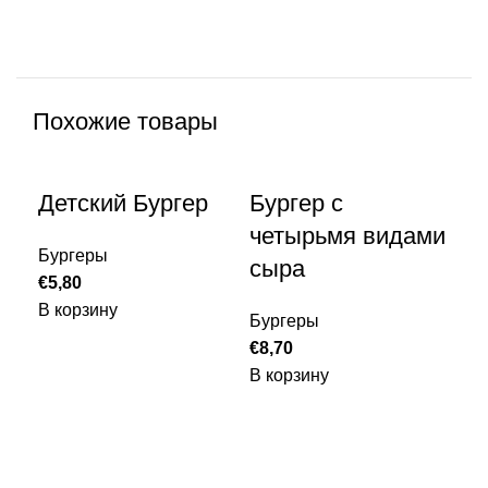
Похожие товары
Детский Бургер
Бургер с
четырьмя видами
Бургеры
сыра
€
5,80
В корзину
Бургеры
Бе
€
8,70
я
В корзину
Бу
€
9,
В к