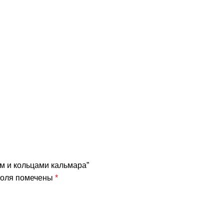
ом и кольцами кальмара”
поля помечены
*