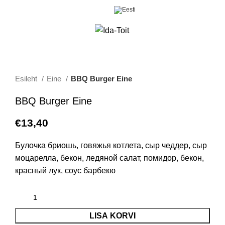
0
Menüü
€
0,00
Esileht
Eine
BBQ Burger Eine
BBQ Burger Eine
€
13,40
Булочка бриошь, говяжья котлета, сыр чеддер, сыр
моцарелла, бекон, ледяной салат, помидор, бекон,
красный лук, соус барбекю
LISA KORVI