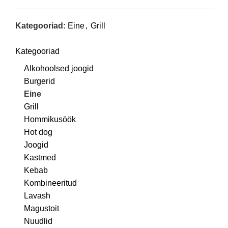
Kategooriad:
Eine
,
Grill
Kategooriad
Alkohoolsed joogid
Burgerid
Eine
Grill
Hommikusöök
Hot dog
Joogid
Kastmed
Kebab
Kombineeritud
Lavash
Magustoit
Nuudlid