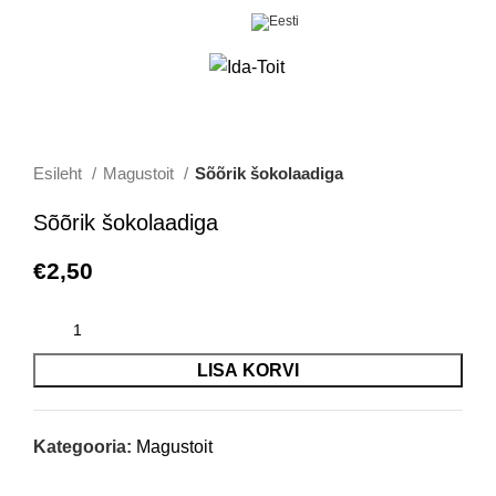
0
Menüü
€
0,00
Esileht
Magustoit
Sõõrik šokolaadiga
Sõõrik šokolaadiga
€
2,50
LISA KORVI
Kategooria:
Magustoit