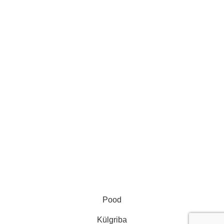
ProGlance OÜ
KMKR EE102275160
Reg. nr. 14208224
Telefon: +37255575050
E-post: infoproglance@gmail.com
Aadress: Rakvere 16 Jõhvi, 41532 Ida-Viru maakond
ProGlance OÜ
2024
Pood
Külgriba