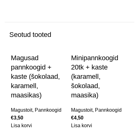
Seotud tooted
Magusad
Minipannkoogid
pannkoogid +
20tk + kaste
kaste (šokolaad,
(karamell,
karamell,
šokolaad,
Fo
maasikas)
maasika)
Mag
Magustoit
,
Pannkoogid
Magustoit
,
Pannkoogid
€
6,
€
3,50
€
4,50
Lis
Lisa korvi
Lisa korvi