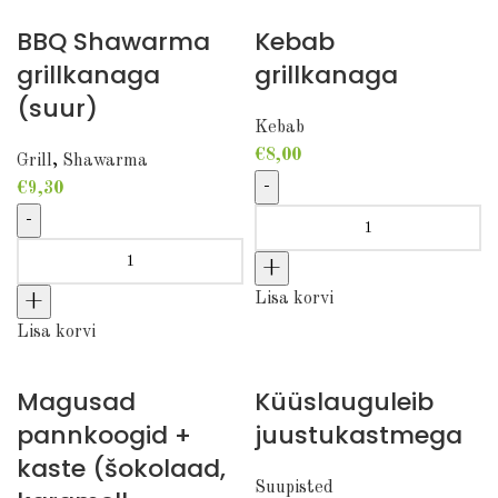
BBQ Shawarma
Kebab
grillkanaga
grillkanaga
(suur)
Kebab
€
8,00
Grill
,
Shawarma
€
9,30
Kebab grillkanaga kogus
BBQ Shawarma grillkanaga (suur) kogus
Lisa korvi
Lisa korvi
Magusad
Küüslauguleib
pannkoogid +
juustukastmega
kaste (šokolaad,
Suupisted