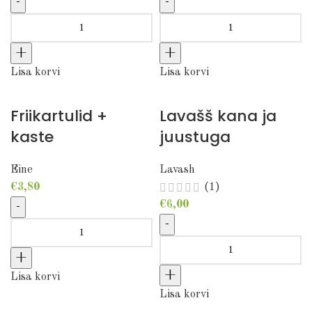
Shawarma grillkanaga (suur) kogus
Shawarma kanalihaga
(keskmine) kogus
Lisa korvi
Lisa korvi
Friikartulid +
Lavašš kana ja
kaste
juustuga
Eine
Lavash
€
3,80
(1)
€
6,00
Friikartulid + kaste kogus
Lavašš kana ja juustuga
kogus
Lisa korvi
Lisa korvi