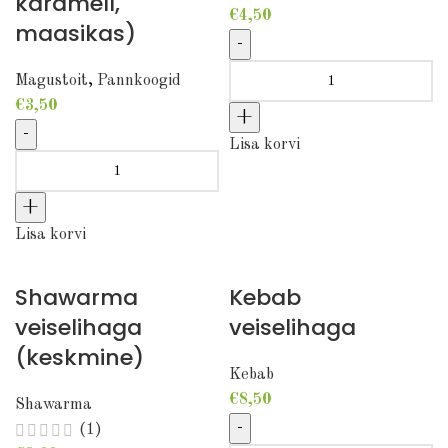
karamell,
€
4,50
maasikas)
Küüslauguleib
Magustoit
,
Pannkoogid
juustukastmega kogus
€
3,50
Lisa korvi
Magusad pannkoogid + kaste (šokolaad, karamell,
maasikas) kogus
Lisa korvi
Shawarma
Kebab
veiselihaga
veiselihaga
(keskmine)
Kebab
€
8,50
Shawarma
(1)