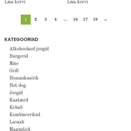
Lisa korvi
Lisa korvi
1
2
3
4
…
16
17
18
→
KATEGOORIAD
Alkohoolsed joogid
Burgerid
Eine
Grill
Hommikusöök
Hot dog
Joogid
Kastmed
Kebab
Kombineeritud
Lavash
Magustoit