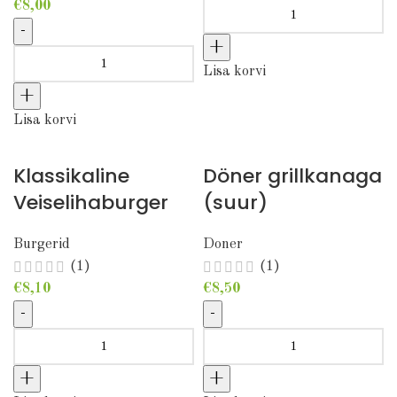
€
8,00
Kebab veiselihaga kogus
Shawarma veiselihaga (keskmine) kogus
Lisa korvi
Lisa korvi
Klassikaline
Döner grillkanaga
Veiselihaburger
(suur)
Burgerid
Doner
(1)
(1)
€
8,10
€
8,50
Klassikaline Veiselihaburger kogus
Döner grillkanaga (suur)
kogus