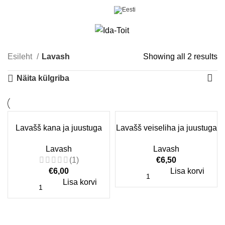
0
Menüü
€
0,00
Esileht
Lavash
Showing all 2 results
S
po
Näita külgriba
Lavašš kana ja juustuga
Lavašš veiseliha ja juustuga
Lavash
Lavash
(1)
€
6,50
€
6,00
Lisa korvi
Lisa korvi