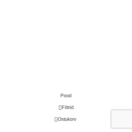
ProGlance OÜ
KMKR EE102275160
Reg. nr. 14208224
Telefon: +37255575050
E-post: infoproglance@gmail.com
Aadress: Rakvere 16 Jõhvi, 41532 Ida-Viru maakond
ProGlance OÜ
2024
Pood
Filtrid
0
Ostukorv