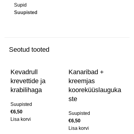
Supid
Suupisted
Seotud tooted
Kevadrull
Kanaribad +
krevettide ja
kreemjas
krabilihaga
kooreküüslauguka
ste
Suupisted
Vü
€
6,50
Suupisted
ka
Lisa korvi
€
6,50
Lisa korvi
Suu