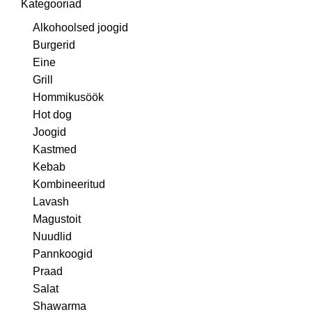
Kategooriad
Alkohoolsed joogid
Burgerid
Eine
Grill
Hommikusöök
Hot dog
Joogid
Kastmed
Kebab
Kombineeritud
Lavash
Magustoit
Nuudlid
Pannkoogid
Praad
Salat
Shawarma